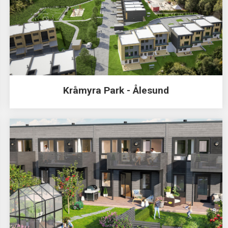
Kråmyra Park - Ålesund